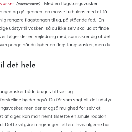
svasker
. Med en flagstangsvasker
n ned og gå igennem en masse turbulens med at få
lig rengøre flagstangen til ug, på stående fod. En
 udstyr til vasken, så du ikke selv skal ud at finde
r følger der en vejledning med, som sikrer dig at det
tor sum penge når du køber en flagstangsvasker, men du
l det hele
angsvasker både bruges til træ- og
orskellige højder også. Du får som sagt alt det udstyr
angsvasker, men der er også mulighed for selv at
et af alger, kan man nemt tilsætte en smule rodalon
nd. Dette vil gøre rengøringen lettere, hvis algerne har