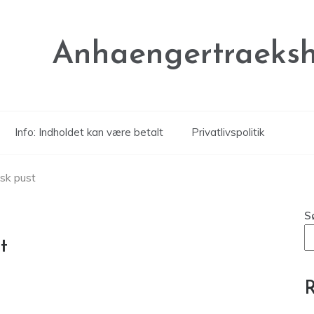
Anhaengertraeksh
Info: Indholdet kan være betalt
Privatlivspolitik
isk pust
S
t
R