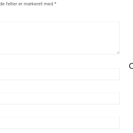
e felter er markeret med
*
C