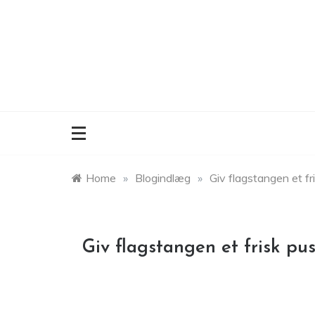
Skip
to
content
Home
»
Blogindlæg
»
Giv flagstangen et fr
Giv flagstangen et frisk pus