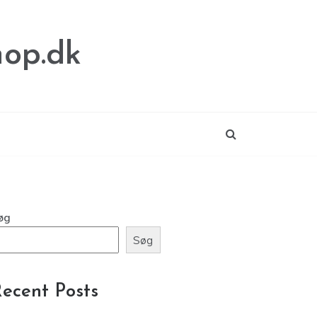
op.dk
øg
Søg
ecent Posts