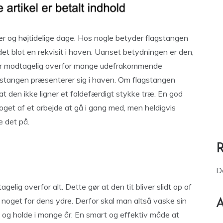
r og højtidelige dage. Hos nogle betyder flagstangen
et blot en rekvisit i haven. Uanset betydningen er den,
og er modtagelig overfor mange udefrakommende
gstangen præsenterer sig i haven. Om flagstangen
 at den ikke ligner et faldefærdigt stykke træ. En god
et af et arbejde at gå i gang med, men heldigvis
e det på.
D
elig overfor alt. Dette gør at den tit bliver slidt op af
s noget for dens ydre. Derfor skal man altså vaske sin
A
og holde i mange år. En smart og effektiv måde at