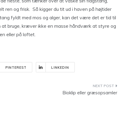
e de fleste, som tænker over at vaske sin flagstang,
 ren og frisk. Så kigger du tit ud i haven på højtider
gstang fyldt med mos og alger, kan det være det er tid til
m at bruge, kræver ikke en masse håndværk at styre og
n eller på loftet.
PINTEREST
LINKEDIN
Bioklip eller græsopsamler