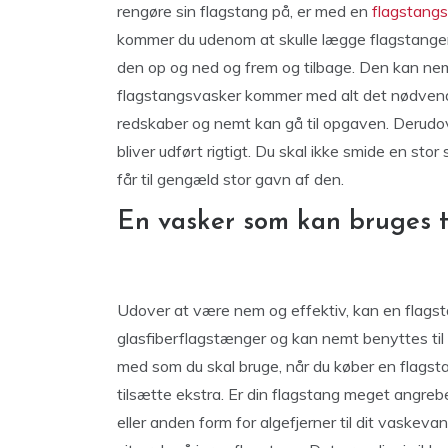
rengøre sin flagstang på, er med en
flagstang
kommer du udenom at skulle lægge flagstange
den op og ned og frem og tilbage. Den kan nem
flagstangsvasker kommer med alt det nødvendige
redskaber og nemt kan gå til opgaven. Derudove
bliver udført rigtigt. Du skal ikke smide en s
får til gengæld stor gavn af den.
En vasker som kan bruges ti
Udover at være nem og effektiv, kan en flagst
glasfiberflagstænger og kan nemt benyttes til f
med som du skal bruge, når du køber en flagst
tilsætte ekstra. Er din flagstang meget angreb
eller anden form for algefjerner til dit vaskeva